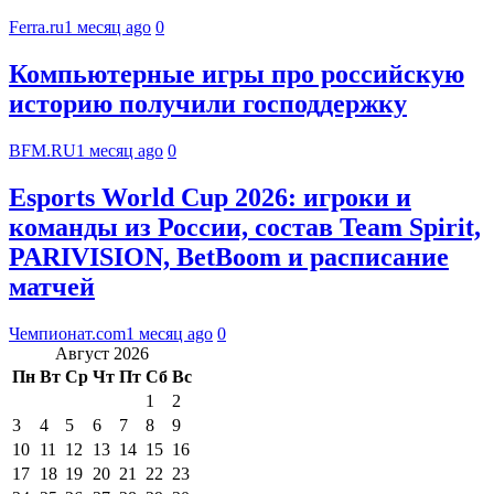
Ferra.ru
1 месяц ago
0
Компьютерные игры про российскую
историю получили господдержку
BFM.RU
1 месяц ago
0
Esports World Cup 2026: игроки и
команды из России, состав Team Spirit,
PARIVISION, BetBoom и расписание
матчей
Чемпионат.com
1 месяц ago
0
Август 2026
Пн
Вт
Ср
Чт
Пт
Сб
Вс
1
2
3
4
5
6
7
8
9
10
11
12
13
14
15
16
17
18
19
20
21
22
23