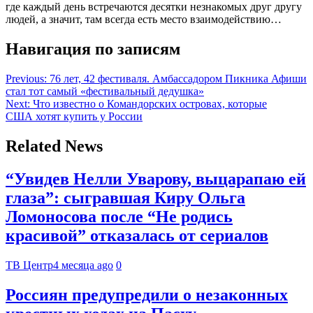
где каждый день встречаются десятки незнакомых друг другу
людей, а значит, там всегда есть место взаимодействию…
Навигация по записям
Previous:
76 лет, 42 фестиваля. Амбассадором Пикника Афиши
стал тот самый «фестивальный дедушка»
Next:
Что известно о Командорских островах, которые
США хотят купить у России
Related News
“Увидев Нелли Уварову, выцарапаю ей
глаза”: сыгравшая Киру Ольга
Ломоносова после “Не родись
красивой” отказалась от сериалов
ТВ Центр
4 месяца ago
0
Россиян предупредили о незаконных