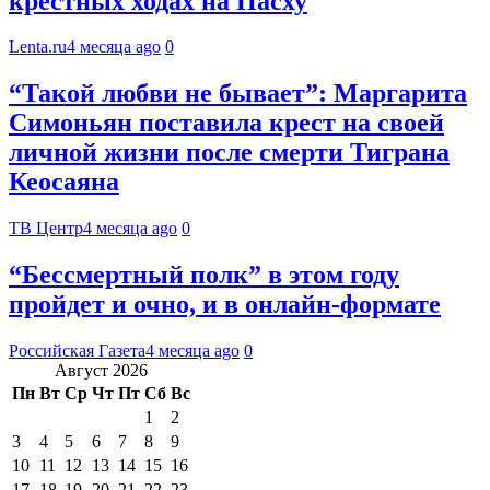
крестных ходах на Пасху
Lenta.ru
4 месяца ago
0
“Такой любви не бывает”: Маргарита
Симоньян поставила крест на своей
личной жизни после смерти Тиграна
Кеосаяна
ТВ Центр
4 месяца ago
0
“Бессмертный полк” в этом году
пройдет и очно, и в онлайн-формате
Российская Газета
4 месяца ago
0
Август 2026
Пн
Вт
Ср
Чт
Пт
Сб
Вс
1
2
3
4
5
6
7
8
9
10
11
12
13
14
15
16
17
18
19
20
21
22
23