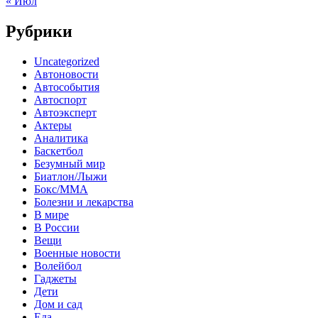
« Июл
Рубрики
Uncategorized
Автоновости
Автособытия
Автоспорт
Автоэксперт
Актеры
Аналитика
Баскетбол
Безумный мир
Биатлон/Лыжи
Бокс/MMA
Болезни и лекарства
В мире
В России
Вещи
Военные новости
Волейбол
Гаджеты
Дети
Дом и сад
Еда