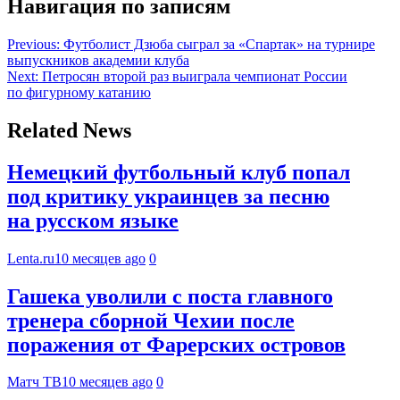
Навигация по записям
Previous:
Футболист Дзюба сыграл за «Спартак» на турнире
выпускников академии клуба
Next:
Петросян второй раз выиграла чемпионат России
по фигурному катанию
Related News
Немецкий футбольный клуб попал
под критику украинцев за песню
на русском языке
Lenta.ru
10 месяцев ago
0
Гашека уволили с поста главного
тренера сборной Чехии после
поражения от Фарерских островов
Матч ТВ
10 месяцев ago
0