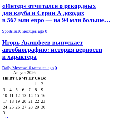
«Интер» отчитался о рекордных
для клуба и Серии А доходах
в 567 млн евро — на 94 млн больше…
Sports.ru
10 месяцев ago
0
Игорь Акинфеев выпускает
автобиографию: история верности
и характера
Daily Moscow
10 месяцев ago
0
Август 2026
Пн
Вт
Ср
Чт
Пт
Сб
Вс
1
2
3
4
5
6
7
8
9
10
11
12
13
14
15
16
17
18
19
20
21
22
23
24
25
26
27
28
29
30
31