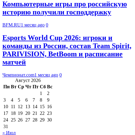
Компьютерные игры про российскую
историю получили господдержку
BFM.RU
1 месяц ago
0
Esports World Cup 2026: игроки и
команды из России, состав Team Spirit,
PARIVISION, BetBoom и расписание
матчей
Чемпионат.com
1 месяц ago
0
Август 2026
Пн
Вт
Ср
Чт
Пт
Сб
Вс
1
2
3
4
5
6
7
8
9
10
11
12
13
14
15
16
17
18
19
20
21
22
23
24
25
26
27
28
29
30
31
« Июл