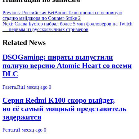
Previous:
Российская BetBoom Team прошла в основную
стадию мэйджора по Counter-Strike 2
Next:
Слава Бустер набрал более 5 млн фолловеров на Twitch
— первым из русскоязычных стримеров
Related News
DSOGaming: пираты выпустили
полную версию Atomic Heart со всеми
DLC
Газета.Ru
1 месяц ago
0
Серия Redmi K100 скоро выйдет,
но её самый мощный представитель
задержится
Ferra.ru
1 месяц ago
0