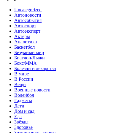
Uncategorized
Автоновости
Автособытия
Автоспорт
Автоэксперт
Актеры
Аналитика
Баскетбол
Безумный мир
Биатлон/Лыжи
Бокс/MMA
Болезни и лекарства
В мире
В России
Вещи
Военные новости
Волейбол
Гаджеты
Дети
Дом и сад
Еда
Звёзды
Здоровье
Зимние виды спорта