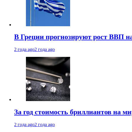
В Греции прогнозируют рост ВВП на
2 года ago
2 года ago
За год стоимость бриллиантов на м
2 года ago
2 года ago