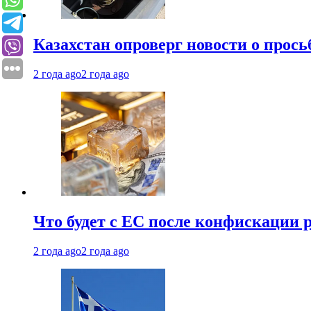
Казахстан опроверг новости о прось
2 года ago
2 года ago
Что будет с ЕС после конфискации 
2 года ago
2 года ago