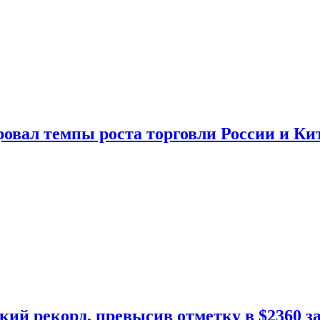
овал темпы роста торговли России и Ки
кий рекорд, превысив отметку в $2360 з