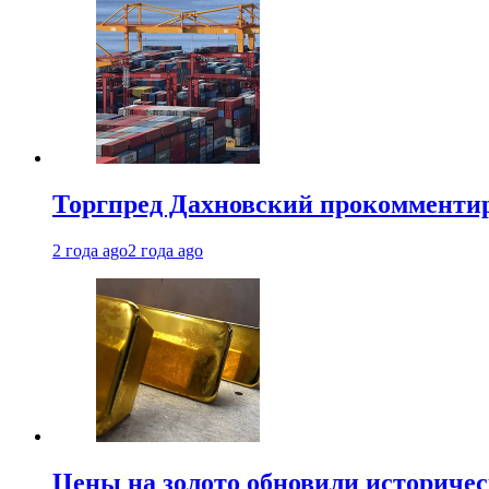
Торгпред Дахновский прокомментир
2 года ago
2 года ago
Цены на золото обновили историчес