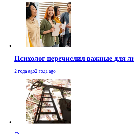
Психолог перечислил важные для ли
2 года ago
2 года ago