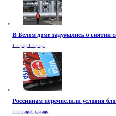
В Белом доме задумались о снятии 
1 год ago
1 год ago
Россиянам перечислили условия бл
2 года ago
2 года ago