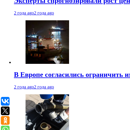
Эксперты спрогнозировали рост цен 
2 года ago
2 года ago
В Европе согласились ограничить 
2 года ago
2 года ago