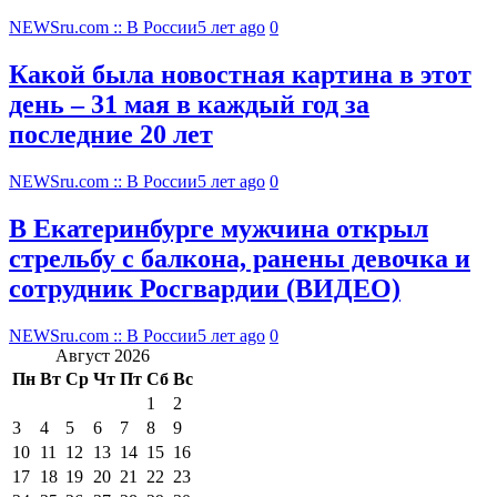
NEWSru.com :: В России
5 лет ago
0
Какой была новостная картина в этот
день – 31 мая в каждый год за
последние 20 лет
NEWSru.com :: В России
5 лет ago
0
В Екатеринбурге мужчина открыл
стрельбу с балкона, ранены девочка и
сотрудник Росгвардии (ВИДЕО)
NEWSru.com :: В России
5 лет ago
0
Август 2026
Пн
Вт
Ср
Чт
Пт
Сб
Вс
1
2
3
4
5
6
7
8
9
10
11
12
13
14
15
16
17
18
19
20
21
22
23