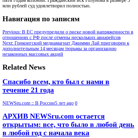
пяти годам колонии. Гражданский иск Голунова в размере 5
млн рублей суд удовлетворил полностью.
Навигация по записям
Previous:
В ЕС предупредили о риске новой напряженности в
отношениях с РФ после отмены нескольких авиарейсов
Next:
Гонконгский медиамагнат Джимми Лай приговорен к
дополнительным 14 месяцам тюрьмы за организацию
незаконных массовых акций
Related News
Спасибо всем, кто был с нами в
течение 21 года
NEWSru.com :: В России
5 лет ago
0
АРХИВ NEWSru.com остается
открытым: все, что было в любой день
в любой год с начала века