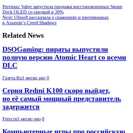
Previous:
Valve запустила продажи восстановленных Steam
Deck OLED со скидкой в 20%
Next:
Ubisoft рассказала о сражениях и противниках
в Assassinʼs Creed Shadows
Related News
DSOGaming: пираты выпустили
полную версию Atomic Heart со всеми
DLC
Газета.Ru
1 месяц ago
0
Серия Redmi K100 скоро выйдет,
но её самый мощный представитель
задержится
Ferra.ru
1 месяц ago
0
Компьютерные игры про российскую