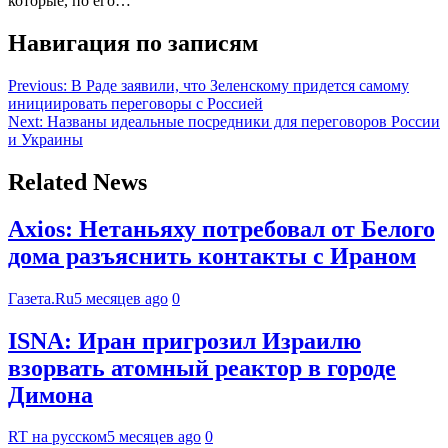
которые, по его…
Навигация по записям
Previous:
В Раде заявили, что Зеленскому придется самому
инициировать переговоры с Россией
Next:
Названы идеальные посредники для переговоров России
и Украины
Related News
Axios: Нетаньяху потребовал от Белого
дома разъяснить контакты с Ираном
Газета.Ru
5 месяцев ago
0
ISNA: Иран пригрозил Израилю
взорвать атомный реактор в городе
Димона
RT на русском
5 месяцев ago
0