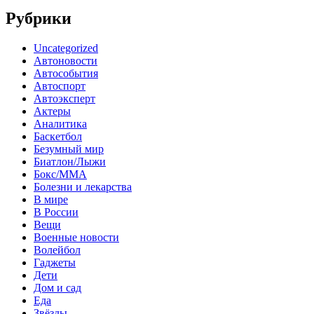
Рубрики
Uncategorized
Автоновости
Автособытия
Автоспорт
Автоэксперт
Актеры
Аналитика
Баскетбол
Безумный мир
Биатлон/Лыжи
Бокс/MMA
Болезни и лекарства
В мире
В России
Вещи
Военные новости
Волейбол
Гаджеты
Дети
Дом и сад
Еда
Звёзды