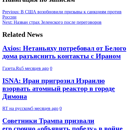
Previous:
В США возобновили призывы к санкциям против
России
Next:
Назван страх Зеленского после переговоров
Related News
Axios: Нетаньяху потребовал от Белого
дома разъяснить контакты с Ираном
Газета.Ru
5 месяцев ago
0
ISNA: Иран пригрозил Израилю
взорвать атомный реактор в городе
Димона
RT на русском
5 месяцев ago
0
Советники Трампа призвали
его срочно «объявить победу» в войне