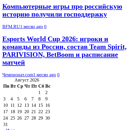
Компьютерные игры про российскую
историю получили господдержку
BFM.RU
1 месяц ago
0
Esports World Cup 2026: игроки и
команды из России, состав Team Spirit,
PARIVISION, BetBoom и расписание
матчей
Чемпионат.com
1 месяц ago
0
Август 2026
Пн
Вт
Ср
Чт
Пт
Сб
Вс
1
2
3
4
5
6
7
8
9
10
11
12
13
14
15
16
17
18
19
20
21
22
23
24
25
26
27
28
29
30
31