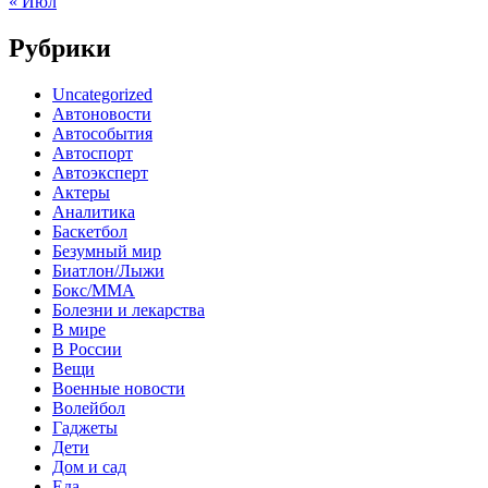
« Июл
Рубрики
Uncategorized
Автоновости
Автособытия
Автоспорт
Автоэксперт
Актеры
Аналитика
Баскетбол
Безумный мир
Биатлон/Лыжи
Бокс/MMA
Болезни и лекарства
В мире
В России
Вещи
Военные новости
Волейбол
Гаджеты
Дети
Дом и сад
Еда