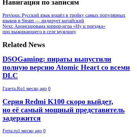
Навигация по записям
Previous:
Русский язык вошёл в тройку самых популярных
языков в Steam — лидирует китайский
Next:
Анонсирована хоррор-игра «Ну и поездка»
про выживающего в селе мужчину
Related News
DSOGaming: пираты выпустили
полную версию Atomic Heart со всеми
DLC
Газета.Ru
1 месяц ago
0
Серия Redmi K100 скоро выйдет,
но её самый мощный представитель
задержится
Ferra.ru
1 месяц ago
0