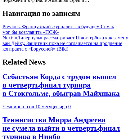
поражений в финале Australian Open и…
Навигация по записям
Previous:
Французский журналист: в будущем Семак
мог бы возглавить «ПСЖ»
Next:
«Ливерпуль» рассматривает Шлоттербека как замену
ван Дейку. Защитник пока не соглашается на продление
контракта с «Боруссией» (Bild)
Related News
Себастьян Корда с трудом вышел
в четвертьфинал турнира
в Стокгольме, обыграв Майхшака
Чемпионат.com
10 месяцев ago
0
Теннисистка Мирра Андреева
не сумела выйти в четвертьфинал
турнира в Нинбо