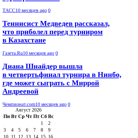
ТАСС
10 месяцев ago
0
Теннисист Медведев рассказал,
что приболел перед турниром
в Казахстане
Газета.Ru
10 месяцев ago
0
Диана Шнайдер вышла
в четвертьфинал турнира в Нинбо,
где может сыграть с Миррой
Андреевой
Чемпионат.com
10 месяцев ago
0
Август 2026
Пн
Вт
Ср
Чт
Пт
Сб
Вс
1
2
3
4
5
6
7
8
9
10
11
12
13
14
15
16