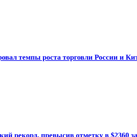
овал темпы роста торговли России и Ки
кий рекорд, превысив отметку в $2360 з