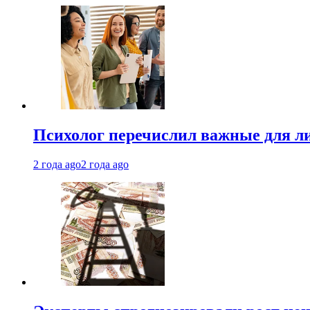
Психолог перечислил важные для ли
2 года ago
2 года ago