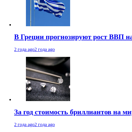
В Греции прогнозируют рост ВВП на
2 года ago
2 года ago
За год стоимость бриллиантов на м
2 года ago
2 года ago