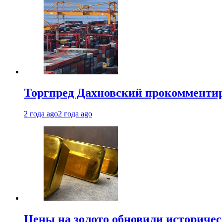
Торгпред Дахновский прокомментир
2 года ago
2 года ago
Цены на золото обновили историчес