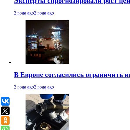
Эксперты спрогнозировали рост цен 
2 года ago
2 года ago
В Европе согласились ограничить 
2 года ago
2 года ago