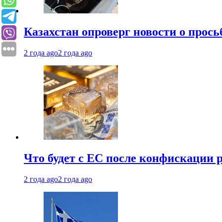
Казахстан опроверг новости о прось
2 года ago
2 года ago
Что будет с ЕС после конфискации 
2 года ago
2 года ago