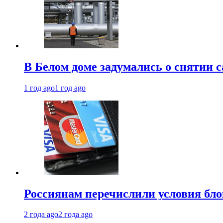
В Белом доме задумались о снятии 
1 год ago
1 год ago
Россиянам перечислили условия бл
2 года ago
2 года ago