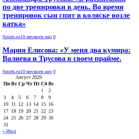
по две тренировки в день. Во время
тренировок сын спит в коляске возле
катка»
Sports.ru
10 месяцев ago
0
Мария Елисова: «У меня два кумира:
Валиева и Трусова в своем прайме.
Sports.ru
10 месяцев ago
0
Август 2026
Пн
Вт
Ср
Чт
Пт
Сб
Вс
1
2
3
4
5
6
7
8
9
10
11
12
13
14
15
16
17
18
19
20
21
22
23
24
25
26
27
28
29
30
31
« Июл